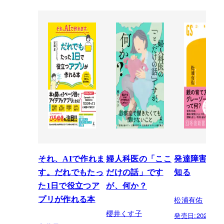
それ、AIで作れま
婦人科医の「ここ
発達障害を正
す。だれでもたっ
だけの話」です
知る
た1日で役立つア
が、何か？
松浦有佑
プリが作れる本
櫻井くす子
発売日:
2026.03.