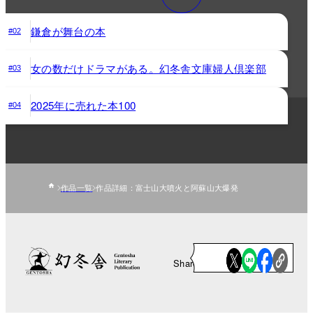
鎌倉が舞台の本
#02
女の数だけドラマがある。幻冬舎文庫婦人倶楽部
#03
2025年に売れた本100
#04
作品一覧
作品詳細：富士山大噴火と阿蘇山大爆発
Share