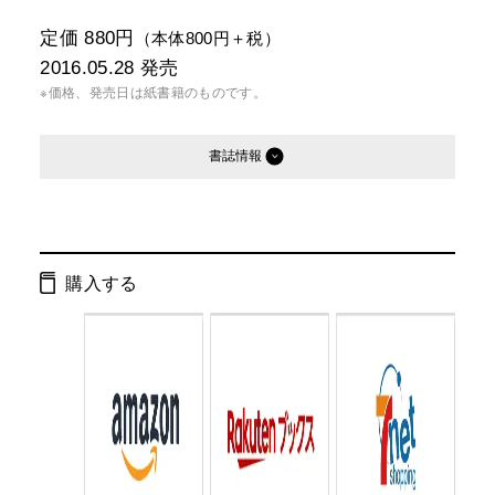
定価 880円
（本体800円＋税）
2016.05.28
発売
※価格、発売日は紙書籍のものです。
書誌情報
発行形態：
新書
電子書籍
購入する
ページ数：
232ページ
ISBN：
9784344984202
Cコード：
0295
判型：
新書判