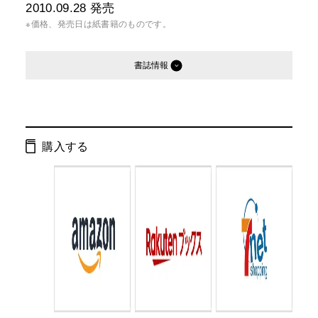
2010.09.28
発売
※価格、発売日は紙書籍のものです。
書誌情報
発行形態：
新書
ページ数：
256ページ
購入する
ISBN：
9784344981867
Cコード：
0295
判型：
新書判