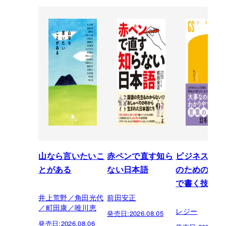
山なら言いたいこ
赤ペンで直す知ら
ビジネスパー
とがある
ない日本語
のための「芸
で書く技術
井上荒野／角田光代
前田安正
／町田康／唯川恵
レジー
発売日:
2026.08.05
発売日:
2026.08.06