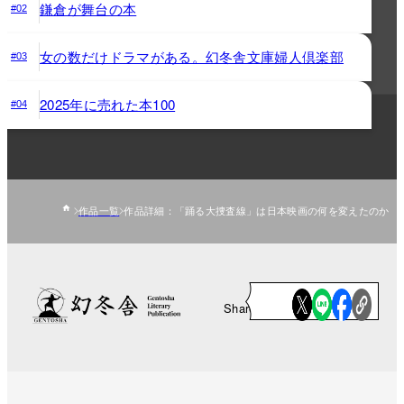
鎌倉が舞台の本
#02
女の数だけドラマがある。幻冬舎文庫婦人倶楽部
#03
2025年に売れた本100
#04
作品一覧
作品詳細：「踊る大捜査線」は日本映画の何を変えたのか
Share