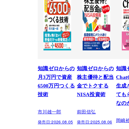
知識ゼロからの
知識ゼロからの
知識
月3万円で資産
株主優待と配当
Cha
6500万円つくる
金でトクする
生成
技術
NISA投資術
ても
なの
市川雄一郎
前田信弘
岡嶋
発売日:
2026.08.05
発売日:
2025.08.06