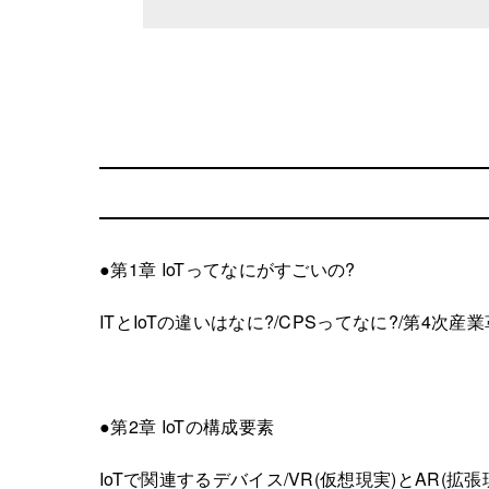
●第1章 IoTってなにがすごいの?
ITとIoTの違いはなに?/CPSってなに?/第4次
●第2章 IoTの構成要素
IoTで関連するデバイス/VR(仮想現実)とAR(拡