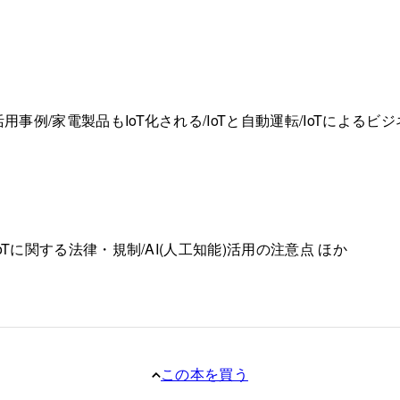
用事例/家電製品もIoT化される/IoTと自動運転/IoTによるビ
IoTに関する法律・規制/AI(人工知能)活用の注意点 ほか
この本を買う