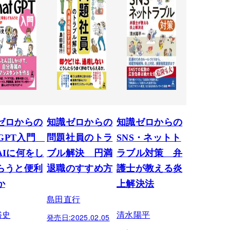
ゼロからの
知識ゼロからの
知識ゼロからの
tGPT入門
問題社員のトラ
SNS・ネットト
AIに何をし
ブル解決 円満
ラブル対策 弁
らうと便利
退職のすすめ方
護士が教える炎
か
上解決法
島田直行
裕史
清水陽平
発売日:
2025.02.05