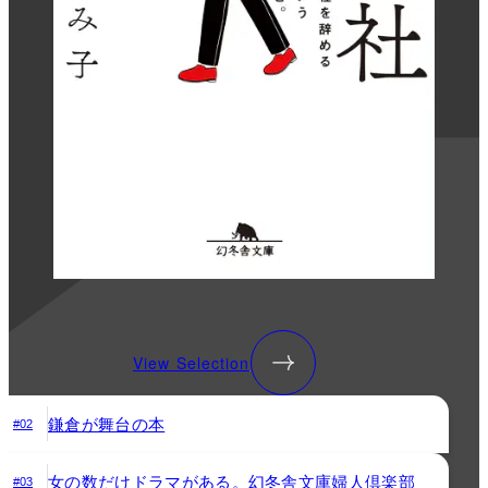
View Selection
鎌倉が舞台の本
#02
女の数だけドラマがある。幻冬舎文庫婦人倶楽部
#03