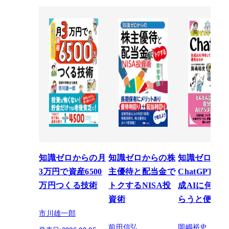
知識ゼロからの月
知識ゼロからの株
知識ゼロから
3万円で資産6500
主優待と配当金で
ChatGPT入
万円つくる技術
トクするNISA投
成AIに何を
資術
らうと便利な
市川雄一郎
前田信弘
岡嶋裕史