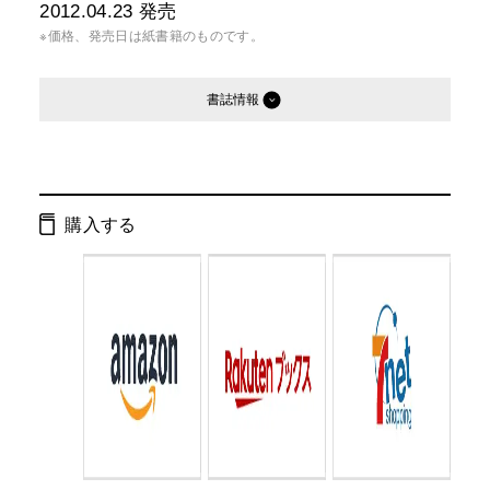
2012.04.23
発売
※価格、発売日は紙書籍のものです。
書誌情報
発行形態：
単行本
ページ数：
168ページ
購入する
ISBN：
9784344902473
Cコード：
2095
判型：
A5判