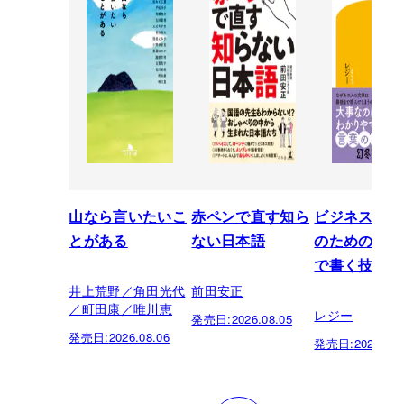
山なら言いたいこ
赤ペンで直す知ら
ビジネスパー
とがある
ない日本語
のための「芸
で書く技術
井上荒野／角田光代
前田安正
／町田康／唯川恵
レジー
発売日:
2026.08.05
発売日:
2026.08.06
発売日:
2026.07.