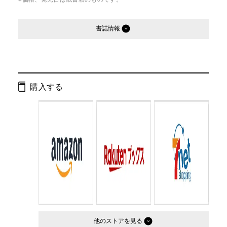
書誌情報
発行形態：
単行本
ページ数：
128ページ
購入する
ISBN：
9784344900721
Cコード：
2095
判型：
A5判
他のストア