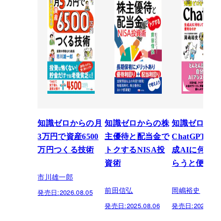
知識ゼロからの月
知識ゼロからの株
知識ゼロから
3万円で資産6500
主優待と配当金で
ChatGPT入
万円つくる技術
トクするNISA投
成AIに何を
資術
らうと便利な
市川雄一郎
前田信弘
岡嶋裕史
発売日:
2026.08.05
発売日:
2025.08.06
発売日:
2025.03.