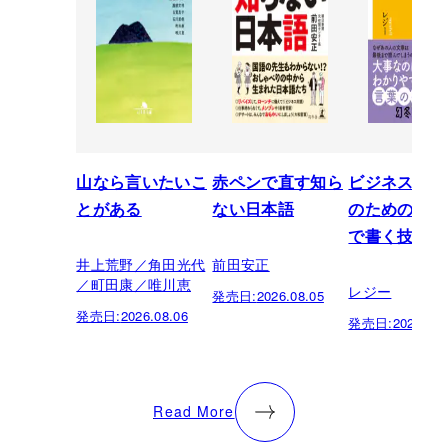
山なら言いたいこ
赤ペンで直す知ら
ビジネスパー
とがある
ない日本語
のための「芸
で書く技術
井上荒野／角田光代
前田安正
／町田康／唯川恵
レジー
発売日:
2026.08.05
発売日:
2026.08.06
発売日:
2026.07.
Read More