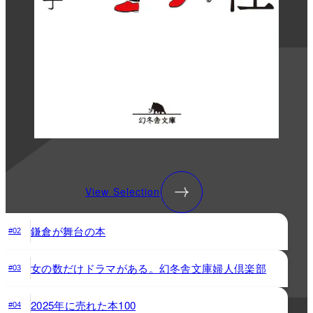
View Selection
鎌倉が舞台の本
#02
女の数だけドラマがある。幻冬舎文庫婦人倶楽部
#03
2025年に売れた本100
#04