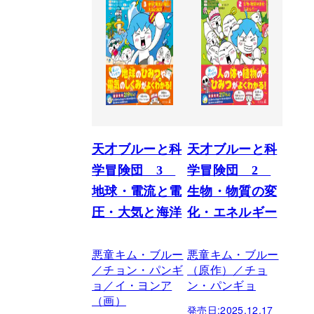
天才ブルーと科
天才ブルーと科
学冒険団 3
学冒険団 2
地球・電流と電
生物・物質の変
圧・大気と海洋
化・エネルギー
悪童キム・ブルー
悪童キム・ブルー
／チョン・パンギ
（原作）／チョ
ョ／イ・ヨンア
ン・パンギョ
（画）
発売日:
2025.12.17