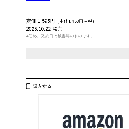
定価 1,595円
（本体1,450円＋税）
2025.10.22
発売
※価格、発売日は紙書籍のものです。
発行形態：
単行本
電子書籍
購入する
ページ数：
168ページ
ISBN：
9784344792623
Cコード：
8340
判型：
その他