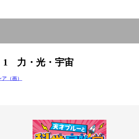
1 力・光・宇宙
ンア（画）