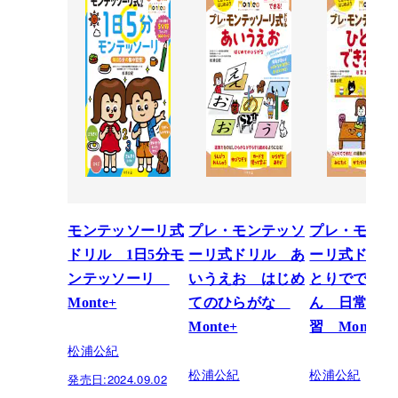
モンテッソーリ式
プレ・モンテッソ
プレ・モンテ
ドリル 1日5分モ
ーリ式ドリル あ
ーリ式ドリル
ンテッソーリ
いうえお はじめ
とりでできる
Monte+
てのひらがな
ん 日常生活
Monte+
習 Monte+
松浦公紀
松浦公紀
松浦公紀
発売日:
2024.09.02