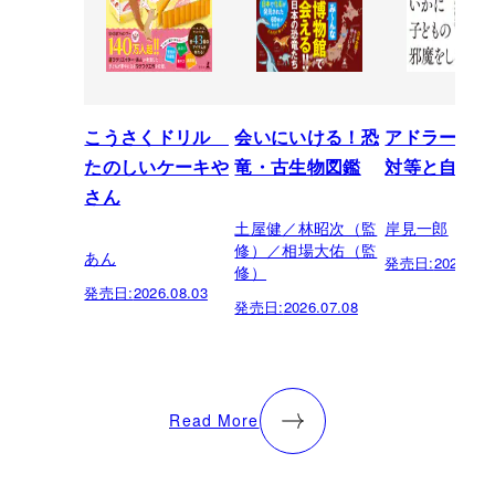
こうさくドリル
会いにいける！恐
アドラーの教
たのしいケーキや
竜・古生物図鑑
対等と自立
さん
土屋健／林昭次（監
岸見一郎
修）／相場大佑（監
あん
発売日:
2026.05.
修）
発売日:
2026.08.03
発売日:
2026.07.08
Read More