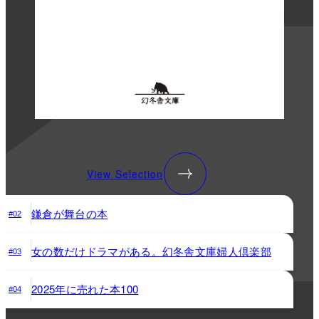
View Selection
鎌倉が舞台の本
#02
女の数だけドラマがある。幻冬舎文庫婦人倶楽部
#03
2025年に売れた本100
#04