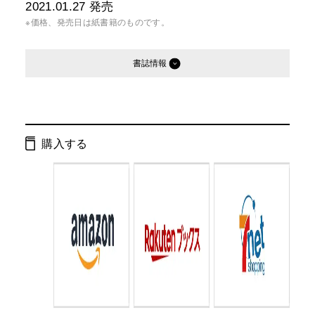
2021.01.27
発売
※価格、発売日は紙書籍のものです。
書誌情報
発行形態：
単行本
ページ数：
64ページ
購入する
ISBN：
9784344790155
Cコード：
8737
判型：
A4判