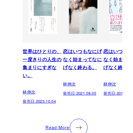
世界はひとりの、
恋はいつもなにげ
恋はいつもな
一度きりの人生の
なく始まってなに
なく始まって
集まりにすぎな
げなく終わる。
げなく終わる
い。
林伸次
林伸次
林伸次
発売日:
2021.08.05
発売日:
2018.07.
発売日:
2023.10.04
Read More