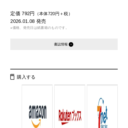
定価 792円
（本体720円＋税）
2026.01.08
発売
※価格、発売日は紙書籍のものです。
書誌情報
発行形態：
文庫
電子書籍
購入する
ISBN：
9784344435285
Cコード：
0193
判型：
文庫判