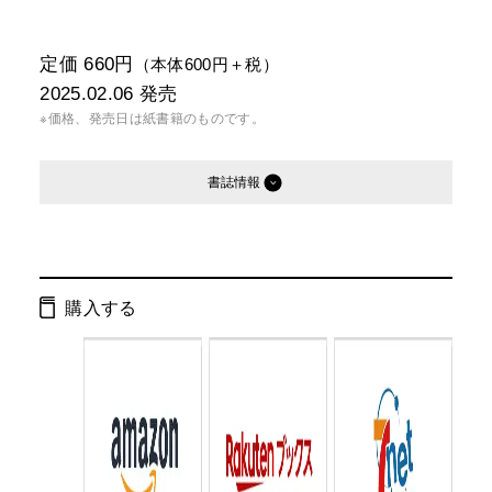
定価 660円
（本体600円＋税）
2025.02.06
発売
※価格、発売日は紙書籍のものです。
書誌情報
発行形態：
文庫
電子書籍
購入する
ISBN：
9784344434561
Cコード：
0193
判型：
文庫判