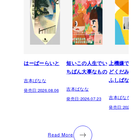
はーばーらいと
短いこの人生でい
上機嫌でい
ちばん大事なもの
どくだみちゃ
吉本ばなな
ふしばな14
吉本ばなな
発売日:
2026.08.06
吉本ばなな
発売日:
2026.07.23
発売日:
2026.07.
Read More