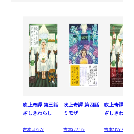
吹上奇譚 第三話
吹上奇譚 第四話
吹上奇譚 第
ざしきわらし
ミモザ
ざしきわらし
吉本ばなな
吉本ばなな
吉本ばなな