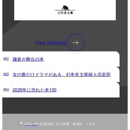
View Selection
鎌倉が舞台の本
#02
女の数だけドラマがある。幻冬舎文庫婦人倶楽部
#03
2025年に売れた本100
#04
作品一覧
作品詳細：吹上奇譚 第四話 ミモザ