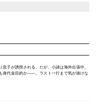
り息子が誘拐される。だが、小諸は海外出張中。
も身代金目的か――。ラスト一行まで気が抜けな