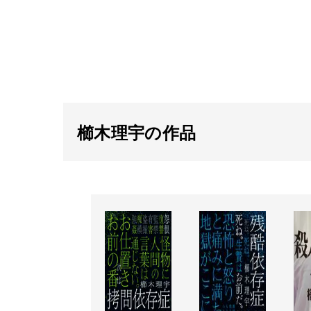
櫛木理宇の作品