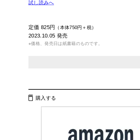
試し読みへ
定価 825円
（本体750円＋税）
2023.10.05
発売
※価格、発売日は紙書籍のものです。
発行形態：
文庫
電子書籍
購入する
ページ数：
392ページ
ISBN：
9784344433212
Cコード：
0193
判型：
文庫判