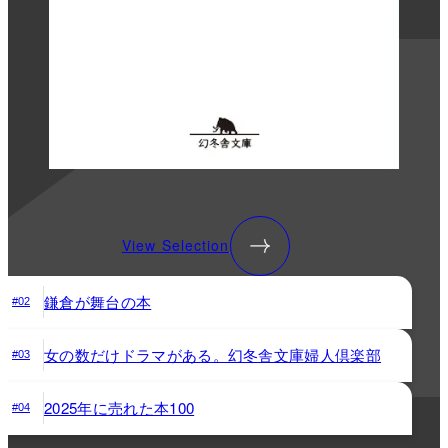
View Selection
鎌倉が舞台の本
#02
女の数だけドラマがある。幻冬舎文庫婦人倶楽部
#03
2025年に売れた本100
#04