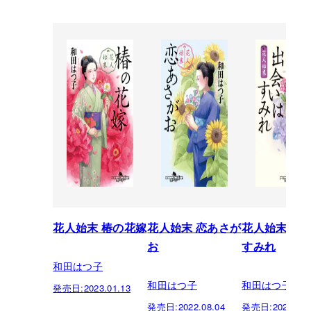
花人始末 椿の花嫁
花人始末 恋あさが
花人始末 出
お
すみれ
和田はつ子
和田はつ子
和田はつ子
発売日:
2023.01.13
発売日:
2022.08.04
発売日:
2021.02.