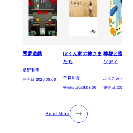
悪夢遊戯
ぼくん家の神さま
檸檬と蜜柑の
たち
ソディ
桑野和明
早見和真
ふるたみゆき
発売日:
2026.08.06
発売日:
2026.08.06
発売日:
2026.08.
Read More