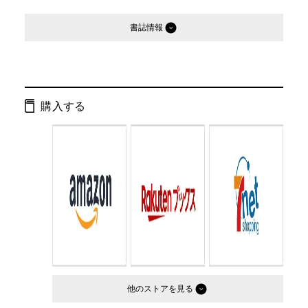
書誌情報
発行形態：
文庫
ページ数：
256ページ
購入する
ISBN：
9784344431386
Cコード：
0193
判型：
文庫判
他のストア