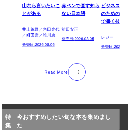
山なら言いたいこ
赤ペンで直す知ら
ビジネスパー
とがある
ない日本語
のための「芸
で書く技術
井上荒野／角田光代
前田安正
／町田康／唯川恵
レジー
発売日:
2026.08.05
発売日:
2026.08.06
発売日:
2026.07.
Read More
特
今おすすめしたい旬な本を集めまし
集
た