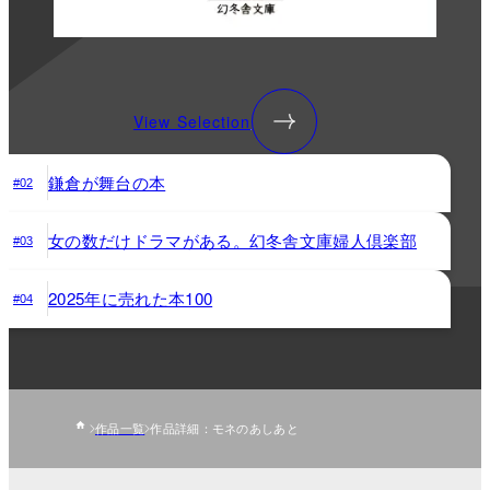
View Selection
鎌倉が舞台の本
#02
女の数だけドラマがある。幻冬舎文庫婦人倶楽部
#03
2025年に売れた本100
#04
作品一覧
作品詳細：モネのあしあと