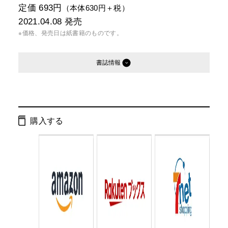
定価 693円
（本体630円＋税）
2021.04.08
発売
※価格、発売日は紙書籍のものです。
書誌情報
発行形態：
文庫
電子書籍
購入する
ISBN：
9784344430792
Cコード：
0195
判型：
文庫判