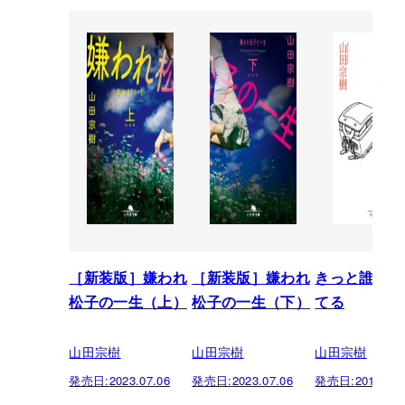
［新装版］嫌われ
［新装版］嫌われ
きっと誰かが
松子の一生（上）
松子の一生（下）
てる
山田宗樹
山田宗樹
山田宗樹
発売日:
2023.07.06
発売日:
2023.07.06
発売日:
2019.12.