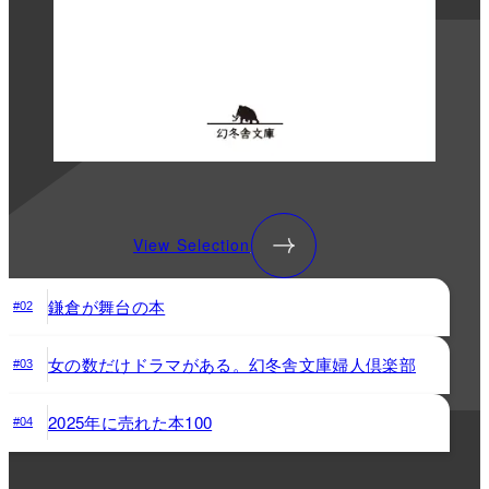
View Selection
鎌倉が舞台の本
#02
女の数だけドラマがある。幻冬舎文庫婦人倶楽部
#03
2025年に売れた本100
#04