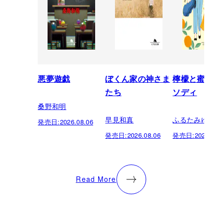
悪夢遊戯
ぼくん家の神さま
檸檬と蜜柑の
たち
ソディ
桑野和明
早見和真
ふるたみゆき
発売日:
2026.08.06
発売日:
2026.08.06
発売日:
2026.08.
Read More