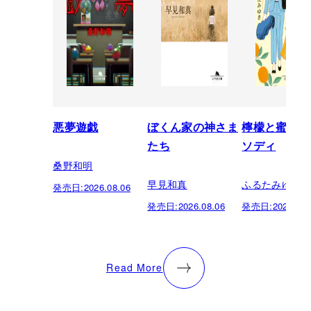
悪夢遊戯
ぼくん家の神さま
檸檬と蜜柑の
たち
ソディ
桑野和明
早見和真
ふるたみゆき
発売日:
2026.08.06
発売日:
2026.08.06
発売日:
2026.08.
Read More