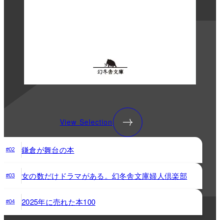
View Selection
鎌倉が舞台の本
#02
女の数だけドラマがある。幻冬舎文庫婦人倶楽部
#03
2025年に売れた本100
#04