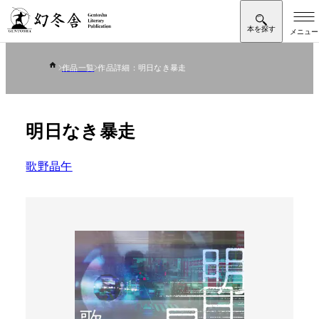
作品一覧
作品詳細：明日なき暴走
明日なき暴走
歌野晶午