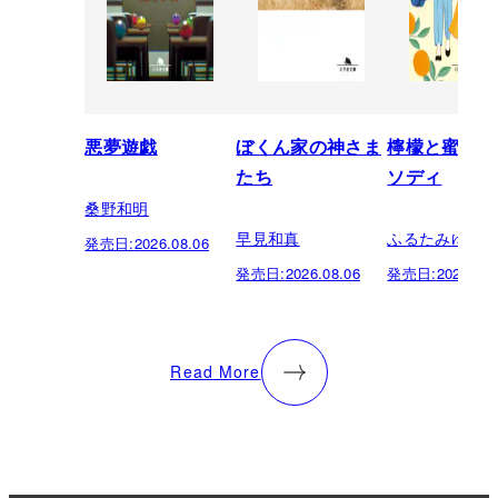
悪夢遊戯
ぼくん家の神さま
檸檬と蜜柑の
たち
ソディ
桑野和明
早見和真
ふるたみゆき
発売日:
2026.08.06
発売日:
2026.08.06
発売日:
2026.08.
Read More