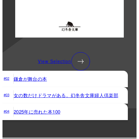
View Selection
鎌倉が舞台の本
#02
女の数だけドラマがある。幻冬舎文庫婦人倶楽部
#03
2025年に売れた本100
#04