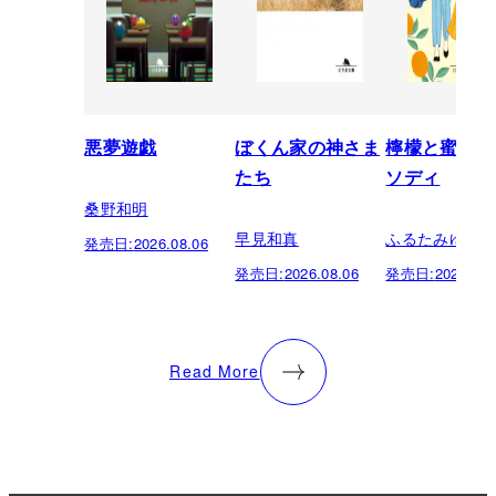
悪夢遊戯
ぼくん家の神さま
檸檬と蜜柑の
たち
ソディ
桑野和明
早見和真
ふるたみゆき
発売日:
2026.08.06
発売日:
2026.08.06
発売日:
2026.08.
Read More