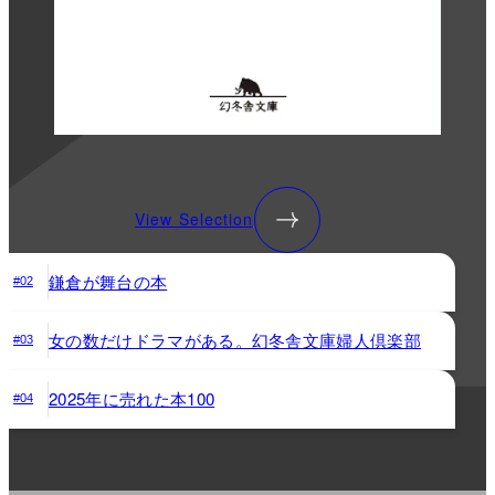
View Selection
鎌倉が舞台の本
#02
女の数だけドラマがある。幻冬舎文庫婦人倶楽部
#03
2025年に売れた本100
#04