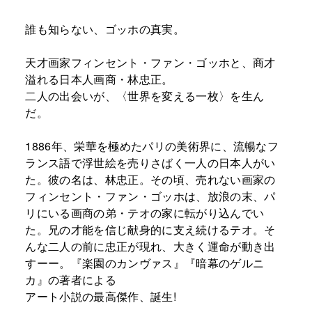
誰も知らない、ゴッホの真実。
天才画家フィンセント・ファン・ゴッホと、商才
溢れる日本人画商・林忠正。
二人の出会いが、〈世界を変える一枚〉を生ん
だ。
1886年、栄華を極めたパリの美術界に、流暢なフ
ランス語で浮世絵を売りさばく一人の日本人がい
た。彼の名は、林忠正。その頃、売れない画家の
フィンセント・ファン・ゴッホは、放浪の末、パ
リにいる画商の弟・テオの家に転がり込んでい
た。兄の才能を信じ献身的に支え続けるテオ。そ
んな二人の前に忠正が現れ、大きく運命が動き出
すーー。『楽園のカンヴァス』『暗幕のゲルニ
カ』の著者による
アート小説の最高傑作、誕生!