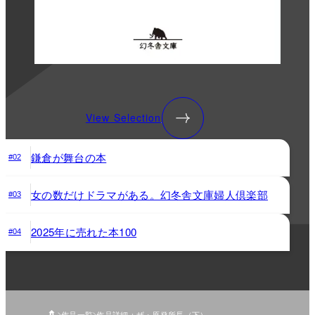
View Selection
鎌倉が舞台の本
#02
女の数だけドラマがある。幻冬舎文庫婦人倶楽部
#03
2025年に売れた本100
#04
作品一覧
作品詳細：ザ・原発所長（下）