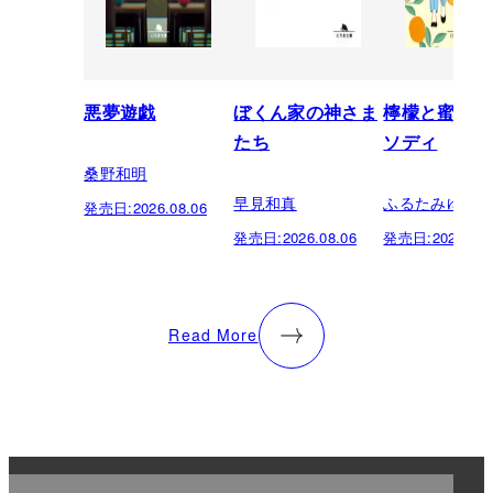
悪夢遊戯
ぼくん家の神さま
檸檬と蜜柑の
たち
ソディ
桑野和明
早見和真
ふるたみゆき
発売日:
2026.08.06
発売日:
2026.08.06
発売日:
2026.08.
Read More