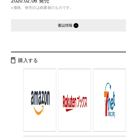
2020.02.06
発売
※価格、発売日は紙書籍のものです。
書誌情報
発行形態：
文庫
ISBN：
9784344429482
購入する
Cコード：
0193