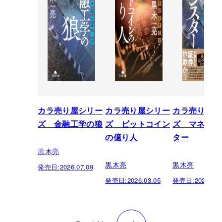
カラ売り屋シリー
カラ売り屋シリー
カラ売り屋シ
ズ 金融工学の狼
ズ ビットコイン
ズ マネーモ
の億り人
ター
黒木亮
黒木亮
黒木亮
発売日:
2026.07.09
発売日:
2026.03.05
発売日:
2024.04.