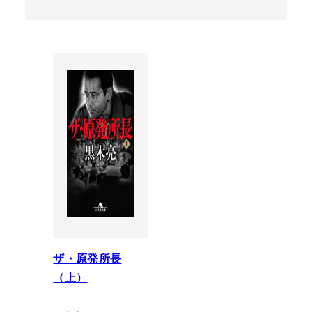
ザ・原発所長
（上）