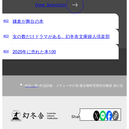
View Selection
鎌倉が舞台の本
#02
女の数だけドラマがある。幻冬舎文庫婦人倶楽部
#03
2025年に売れた本100
#04
作品一覧
作品詳細：メデューサの首 微生物研究室特任教授 坂口信
Share