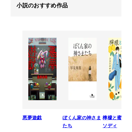
小説のおすすめ作品
悪夢遊戯
ぼくん家の神さま
檸檬と蜜柑の
たち
ソディ