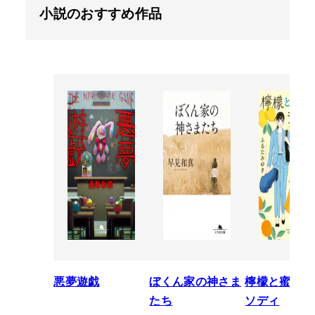
小説のおすすめ作品
悪夢遊戯
ぼくん家の神さま
檸檬と蜜柑の
たち
ソディ