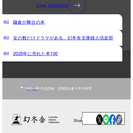
View Selection
鎌倉が舞台の本
#02
女の数だけドラマがある。幻冬舎文庫婦人倶楽部
#03
2025年に売れた本100
#04
作品一覧
作品詳細：居酒屋お夏 9 男の料理
Share