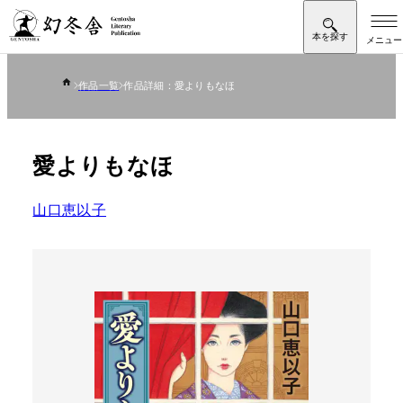
作品一覧
作品詳細：愛よりもなほ
愛よりもなほ
山口恵以子