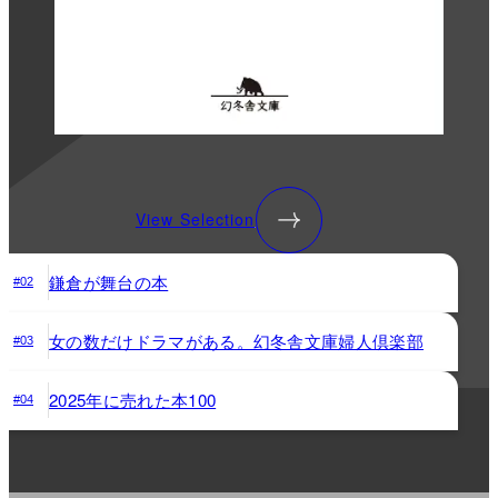
View Selection
鎌倉が舞台の本
#02
女の数だけドラマがある。幻冬舎文庫婦人倶楽部
#03
2025年に売れた本100
#04