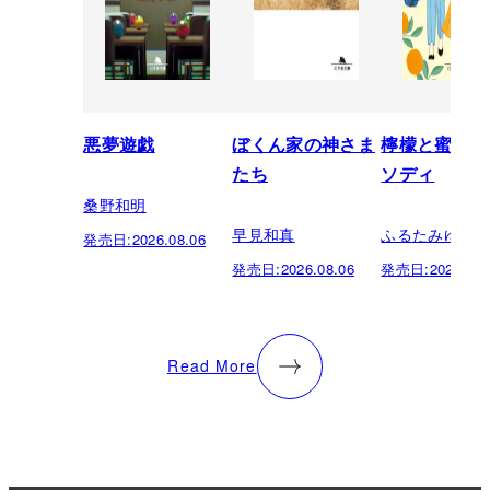
悪夢遊戯
ぼくん家の神さま
檸檬と蜜柑の
たち
ソディ
桑野和明
早見和真
ふるたみゆき
発売日:
2026.08.06
発売日:
2026.08.06
発売日:
2026.08.
Read More