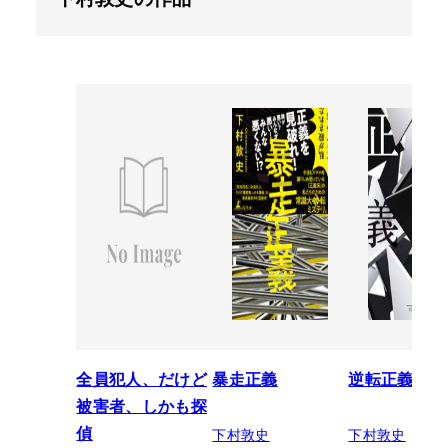
全員犯人、だけど
暴走正義
逆転正義
被害者、しかも探
下村敦史
下村敦史
偵