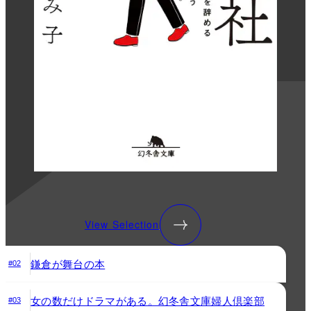
View Selection
鎌倉が舞台の本
#02
女の数だけドラマがある。幻冬舎文庫婦人倶楽部
#03