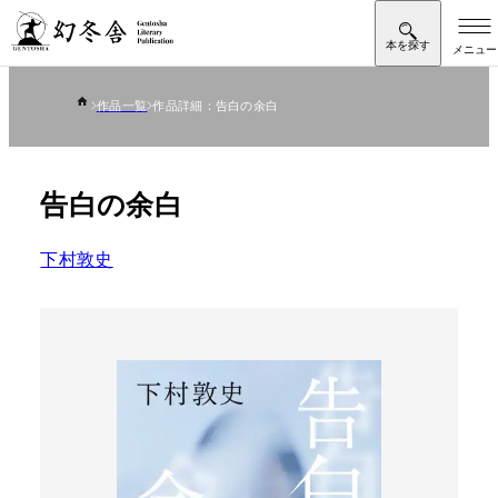
作品一覧
作品詳細：告白の余白
告白の余白
下村敦史