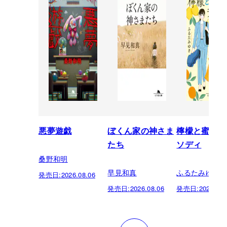
悪夢遊戯
ぼくん家の神さま
檸檬と蜜柑の
たち
ソディ
桑野和明
早見和真
ふるたみゆき
発売日:
2026.08.06
発売日:
2026.08.06
発売日:
2026.08.