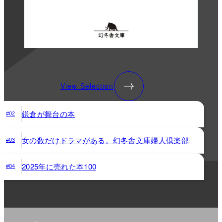
View Selection
鎌倉が舞台の本
#02
女の数だけドラマがある。幻冬舎文庫婦人倶楽部
#03
2025年に売れた本100
#04