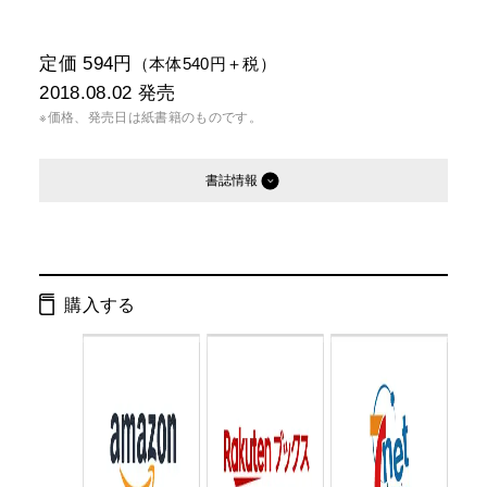
定価 594円
（本体540円＋税）
2018.08.02
発売
※価格、発売日は紙書籍のものです。
書誌情報
発行形態：
文庫
電子書籍
購入する
ページ数：
260ページ
ISBN：
9784344427808
Cコード：
0193
判型：
文庫判