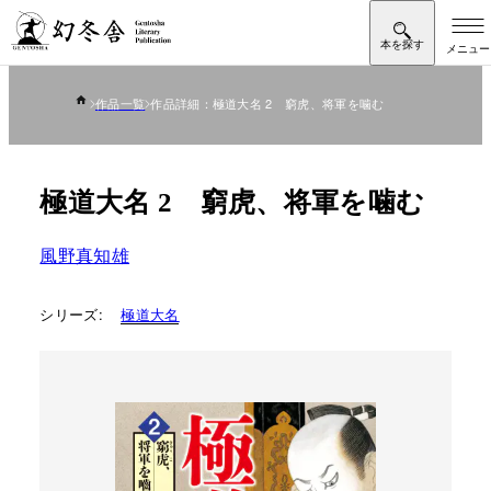
作品一覧
作品詳細：極道大名 2 窮虎、将軍を噛む
極道大名 2 窮虎、将軍を噛む
風野真知雄
シリーズ:
極道大名