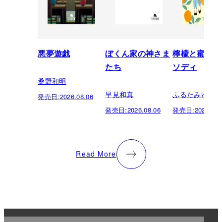
悪夢遊戯
ぼくん家の神さま
檸檬と蜜柑の
たち
ソディ
桑野和明
早見和真
ふるたみゆき
発売日:
2026.08.06
発売日:
2026.08.06
発売日:
2026.08.
Read More