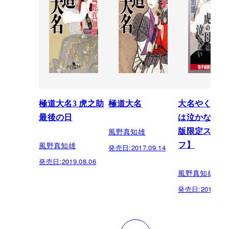
極道大名3 虎之助
極道大名
大名やくざ 
最後の日
は泣かない 
風野真知雄
版限定スピン
風野真知雄
フ】
発売日:
2017.09.14
発売日:
2019.08.06
風野真知雄
発売日:
2017.03.