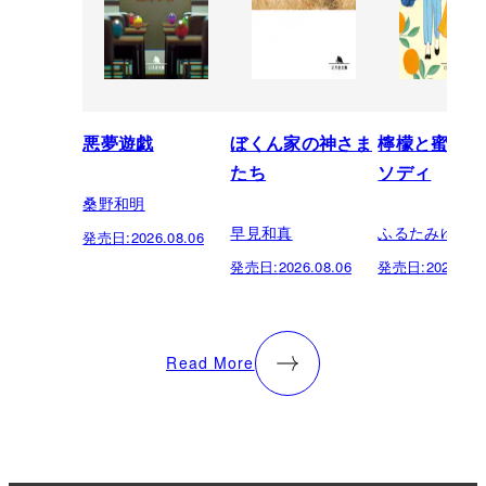
悪夢遊戯
ぼくん家の神さま
檸檬と蜜柑の
たち
ソディ
桑野和明
早見和真
ふるたみゆき
発売日:
2026.08.06
発売日:
2026.08.06
発売日:
2026.08.
Read More