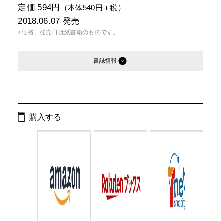
定価 594円
（本体540円＋税）
2018.06.07
発売
※価格、発売日は紙書籍のものです。
書誌情報
発行形態：
文庫
電子書籍
購入する
ページ数：
232ページ
ISBN：
9784344427464
Cコード：
0193
判型：
文庫判