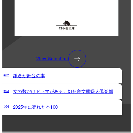
View Selection
鎌倉が舞台の本
#02
女の数だけドラマがある。幻冬舎文庫婦人倶楽部
#03
2025年に売れた本100
#04