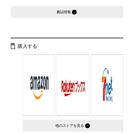
書誌情報
発行形態：
文庫
ページ数：
472ページ
購入する
ISBN：
9784344427303
Cコード：
0193
判型：
文庫判
他のストア