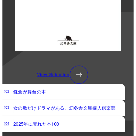
View Selection
鎌倉が舞台の本
#02
女の数だけドラマがある。幻冬舎文庫婦人倶楽部
#03
2025年に売れた本100
#04