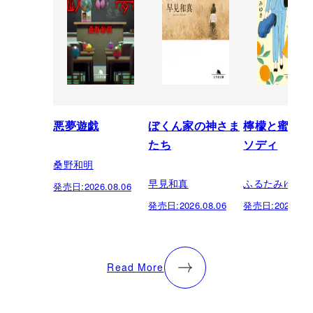
悪夢遊戯
ぼくん家の神さま
檸檬と蜜柑の
たち
ソディ
桑野和明
早見和真
ふるたみゆき
発売日:
2026.08.06
発売日:
2026.08.06
発売日:
2026.08.
Read More