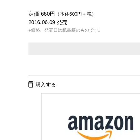
定価 660円
（本体600円＋税）
2016.06.09
発売
※価格、発売日は紙書籍のものです。
発行形態：
文庫
電子書籍
購入する
ページ数：
352ページ
ISBN：
9784344424937
Cコード：
0193
判型：
文庫判