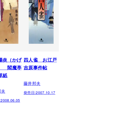
陽炎（かげ
四人雀 お江戸
） 閻魔亭
吉原事件帖
草紙
藤井邦夫
邦夫
発売日:
2007.10.17
:
2008.06.05