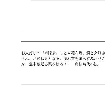
お人好しの〝御隠居〟こと立花右近。酒と女好
され、お尋ね者となる。濡れ衣を晴らす為おり
が、道中蔓延る悪を斬る！！ 痛快時代小説。