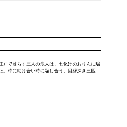
江戸で暮らす三人の浪人は、七化けのおりんに騙
た。時に助け合い時に騙し合う、因縁深き三匹