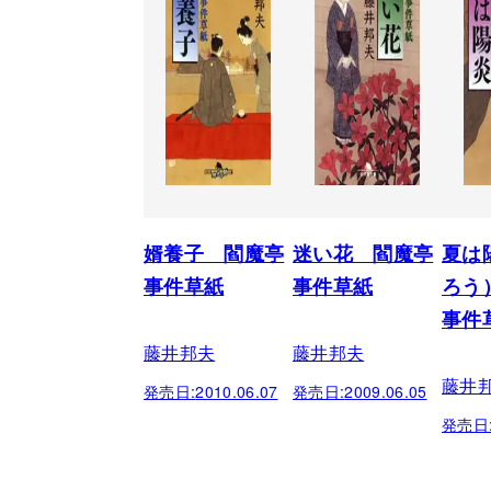
婿養子 閻魔亭
迷い花 閻魔亭
夏は
事件草紙
事件草紙
ろう
事件
藤井邦夫
藤井邦夫
藤井
発売日:
2010.06.07
発売日:
2009.06.05
発売日