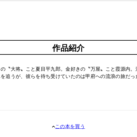
作品紹介
きの〝大将〟こと夏目平九郎。金好きの〝万屋〟こと霞源内。
んを追うが、彼らを待ち受けていたのは甲府への流浪の旅だっ
この本を買う