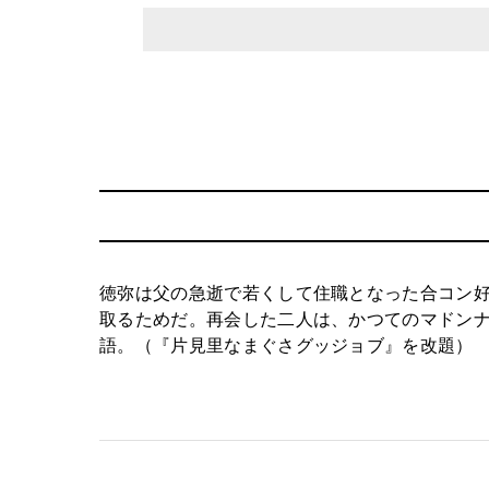
徳弥は父の急逝で若くして住職となった合コン
取るためだ。再会した二人は、かつてのマドン
語。（『片見里なまぐさグッジョブ』を改題）