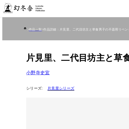
作品一覧
作品詳細：片見里、二代目坊主と草食男子の不器用リベン
片見里、二代目坊主と草
小野寺史宜
シリーズ:
片見里シリーズ