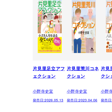
片見里足立アフ
片見里荒川コネ
片見
ェクション
クション
クシ
小野寺史宜
小野寺史宜
小野
発売日:
2026.05.13
発売日:
2023.04.06
発売日