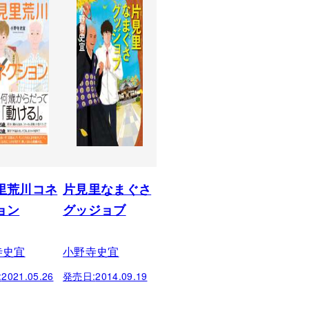
里荒川コネ
片見里なまぐさ
ョン
グッジョブ
寺史宜
小野寺史宜
:
2021.05.26
発売日:
2014.09.19