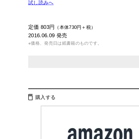
試し読みへ
定価 803円
（本体730円＋税）
2016.06.09
発売
※価格、発売日は紙書籍のものです。
発行形態：
文庫
電子書籍
購入する
ページ数：
384ページ
ISBN：
9784344424753
Cコード：
0193
判型：
文庫判