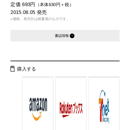
定価 693円
（本体630円＋税）
2015.08.05
発売
※価格、発売日は紙書籍のものです。
書誌情報
発行形態：
文庫
電子書籍
購入する
ページ数：
208ページ
ISBN：
9784344423763
Cコード：
0195
判型：
文庫判