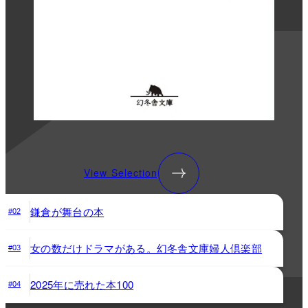
View Selection
鎌倉が舞台の本
#02
女の数だけドラマがある。幻冬舎文庫婦人倶楽部
#03
2025年に売れた本100
#04