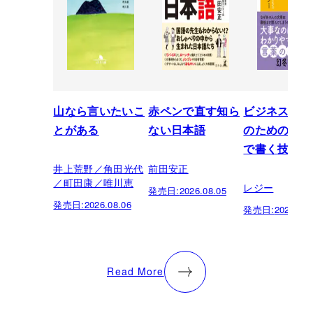
山なら言いたいこ
赤ペンで直す知ら
ビジネスパー
とがある
ない日本語
のための「芸
で書く技術
井上荒野／角田光代
前田安正
／町田康／唯川恵
レジー
発売日:
2026.08.05
発売日:
2026.08.06
発売日:
2026.07.
Read More