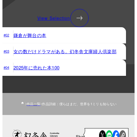
View Selection
鎌倉が舞台の本
#02
女の数だけドラマがある。幻冬舎文庫婦人倶楽部
#03
2025年に売れた本100
#04
作品一覧
作品詳細：僕らはまだ、世界を1ミリも知らない
Share