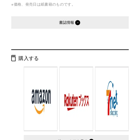
※価格、発売日は紙書籍のものです。
書誌情報
発行形態：
文庫
ページ数：
352ページ
購入する
ISBN：
9784344423442
Cコード：
0195
判型：
文庫判