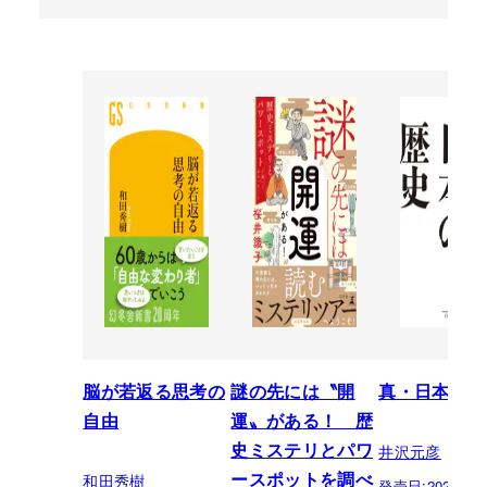
脳が若返る思考の
謎の先には〝開
真・日本の歴
自由
運〟がある！ 歴
井沢元彦
史ミステリとパワ
和田秀樹
ースポットを調べ
発売日:
2026.07.