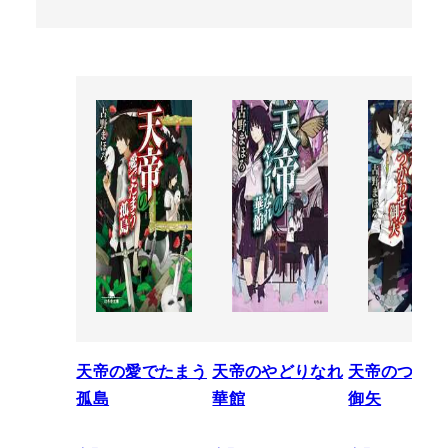
天帝の愛でたまう
天帝のやどりなれ
天帝のつかわ
孤島
華館
御矢