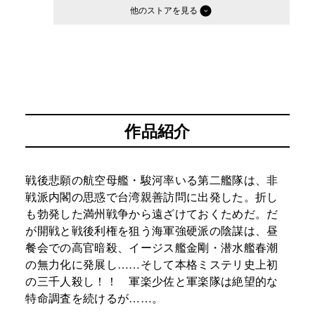
他のストア
作品紹介
戦後悲願の航空母艦・駿河率いる第二艦隊は、非
戦派内閣の思惑で台湾親善訪問に出発した。折し
も勃発した満州戦争から遠ざけておくためだ。だ
が開戦と戦後利権を狙う海軍強硬派の陰謀は、昼
餐会での高官暗殺、イージス艦金剛・潜水艦春潮
の無力化に発展し……そして本格ミステリ史上初
の三千人殺し！！ 軍楽少佐と軍楽隊は絶望的な
特命調査を続けるが……。