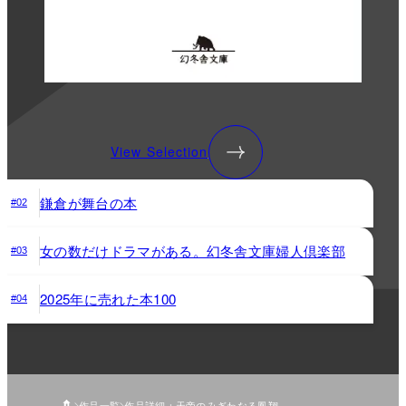
View Selection
鎌倉が舞台の本
#02
女の数だけドラマがある。幻冬舎文庫婦人倶楽部
#03
2025年に売れた本100
#04
作品一覧
作品詳細：天帝のみぎわなる鳳翔