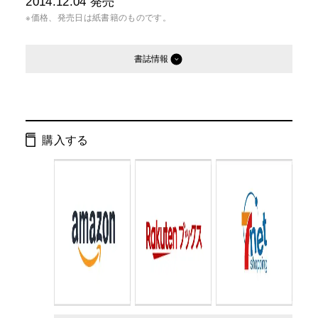
2014.12.04
発売
※価格、発売日は紙書籍のものです。
書誌情報
発行形態：
文庫
ページ数：
800ページ
購入する
ISBN：
9784344422858
Cコード：
0193
判型：
文庫判