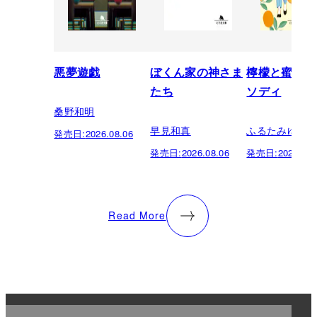
悪夢遊戯
ぼくん家の神さま
檸檬と蜜柑の
たち
ソディ
桑野和明
早見和真
ふるたみゆき
発売日:
2026.08.06
発売日:
2026.08.06
発売日:
2026.08.
Read More