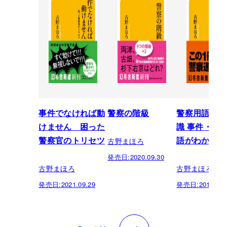
事件でなければ動
警察の階級
警察用語の基
けません 困った
識 事件・組
古野まほろ
警察官のトリセツ
語がわかる! !
発売日:
2020.09.30
古野まほろ
古野まほろ
発売日:
2021.09.29
発売日:
2019.03.