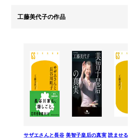
工藤美代子の作品
サザエさんと長谷
美智子皇后の真実
読ませる自分