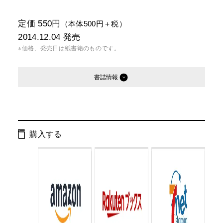
定価 550円
（本体500円＋税）
2014.12.04
発売
※価格、発売日は紙書籍のものです。
書誌情報
発行形態：
文庫
電子書籍
購入する
ページ数：
184ページ
ISBN：
9784344422773
Cコード：
0195
判型：
文庫判