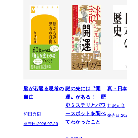
脳が若返る思考の
謎の先には〝開
真・日本の歴
自由
運〟がある！ 歴
井沢元彦
史ミステリとパワ
和田秀樹
ースポットを調べ
発売日:
2026.07.
てわかったこと
発売日:
2026.07.29