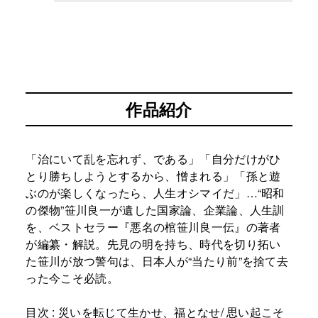
作品紹介
「治にいて乱を忘れず、である」「自分だけがひ
とり勝ちしようとするから、憎まれる」「孫と遊
ぶのが楽しくなったら、人生オシマイだ」…“昭和
の傑物”笹川良一が遺した国家論、企業論、人生訓
を、ベストセラー『悪名の棺笹川良一伝』の著者
が編纂・解説。先見の明を持ち、時代を切り拓い
た笹川が放つ警句は、日本人が“当たり前”を捨て去
った今こそ必読。
目次 : 災いを転じて生かせ、福となせ/ 思い起こそ