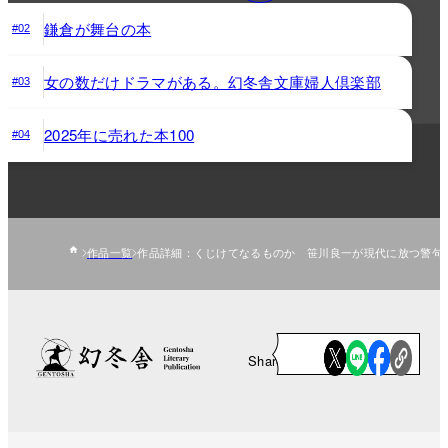
鎌倉が舞台の本
#02
女の数だけドラマがある。幻冬舎文庫婦人倶楽部
#03
2025年に売れた本100
#04
作品一覧
作品詳細：くじけてなるものか 笹川良一が現代に放つ警句8
Share