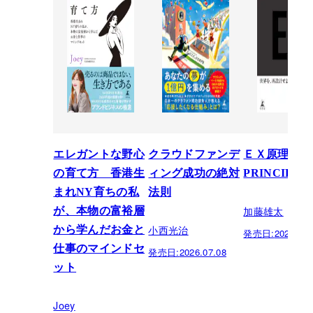
エレガントな野心
クラウドファンデ
ＥＸ原理―T
の育て方 香港生
ィング成功の絶対
PRINCIPLE
まれNY育ちの私
法則
加藤雄太
が、本物の富裕層
小西光治
から学んだお金と
発売日:
2026.06.
仕事のマインドセ
発売日:
2026.07.08
ット
Joey