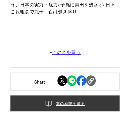
う、日本の実力・底力/ 子孫に美田を残さず/ 日々
これ粗食で九十、百は働き盛り
この本を買う
Share
本の感想を送る