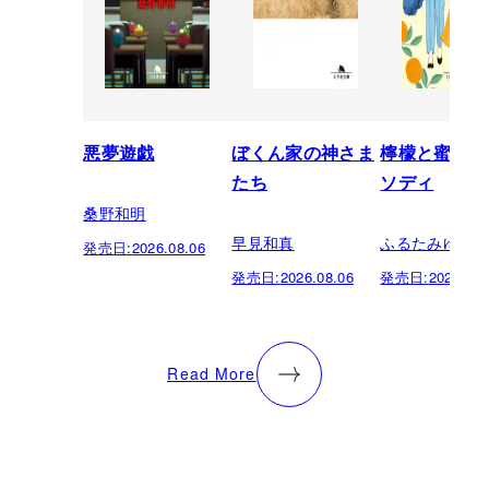
悪夢遊戯
ぼくん家の神さま
檸檬と蜜柑の
たち
ソディ
桑野和明
早見和真
ふるたみゆき
発売日:
2026.08.06
発売日:
2026.08.06
発売日:
2026.08.
Read More