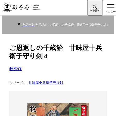
作品一覧
作品詳細：ご恩返しの千歳飴 甘味屋十兵衛子守り剣 4
ご恩返しの千歳飴 甘味屋十兵
衛子守り剣 4
牧秀彦
シリーズ:
甘味屋十兵衛子守り剣