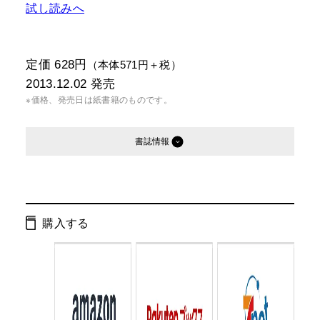
試し読みへ
定価 628円
（本体571円＋税）
2013.12.02
発売
※価格、発売日は紙書籍のものです。
書誌情報
発行形態：
文庫
電子書籍
購入する
ページ数：
276ページ
ISBN：
9784344421301
Cコード：
0193
判型：
文庫判