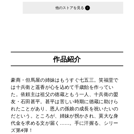
他のストア
作品紹介
豪商・但馬屋の姉妹はもうすぐ七五三。笑福堂で
は十兵衛と遥香が心を込めて千歳飴を作ってい
た。依頼主は祖父の徳蔵ともう一人、十兵衛の盟
友・石田甚平。甚平は苦しい時期に徳蔵に助けら
れたことがあり、恩人の孫娘の成長を祝いたいの
だという。ところが、姉妹が拐かされ、莫大な身
代金を求める文が届く……。手に汗握る、シリー
ズ第4弾！