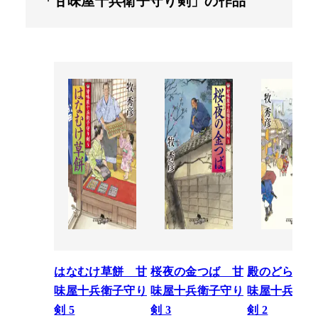
「甘味屋十兵衛子守り剣」の作品
はなむけ草餅 甘
桜夜の金つば 甘
殿のどら焼き
味屋十兵衛子守り
味屋十兵衛子守り
味屋十兵衛子
剣 5
剣 3
剣 2