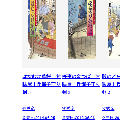
はなむけ草餅 甘
桜夜の金つば 甘
殿のどら焼き
味屋十兵衛子守り
味屋十兵衛子守り
味屋十兵衛子
剣 5
剣 3
剣 2
牧秀彦
牧秀彦
牧秀彦
発売日:
2014.06.05
発売日:
2013.06.06
発売日:
2013.04.