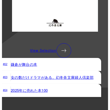
View Selection
鎌倉が舞台の本
#02
女の数だけドラマがある。幻冬舎文庫婦人倶楽部
#03
2025年に売れた本100
#04