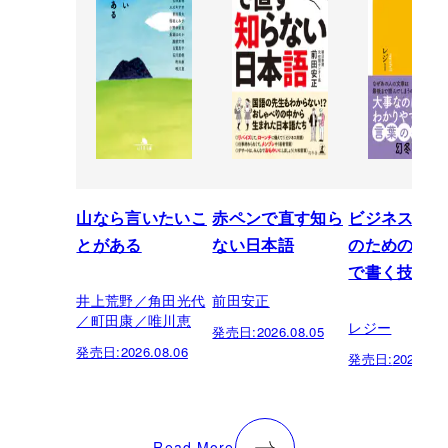
山なら言いたいこ
赤ペンで直す知ら
ビジネスパー
とがある
ない日本語
のための「芸
で書く技術
井上荒野／角田光代
前田安正
／町田康／唯川恵
レジー
発売日:
2026.08.05
発売日:
2026.08.06
発売日:
2026.07.
Read More