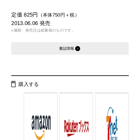
定価 825円
（本体750円＋税）
2013.06.06
発売
※価格、発売日は紙書籍のものです。
書誌情報
発行形態：
文庫
電子書籍
購入する
ページ数：
439ページ
ISBN：
9784344420243
Cコード：
0195
判型：
文庫判