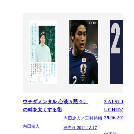
ウチダメンタル 心
淡々黙々。
2 ATSUTO
の幹を太くする術
UCHIDA F
内田篤人／三村祐輔
29.06.2010
内田篤人
発売日:
2014.12.17