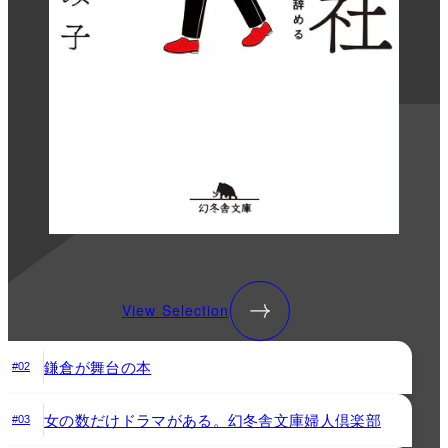
View Selection
鎌倉が舞台の本
#02
女の数だけドラマがある。幻冬舎文庫婦人倶楽部
#03