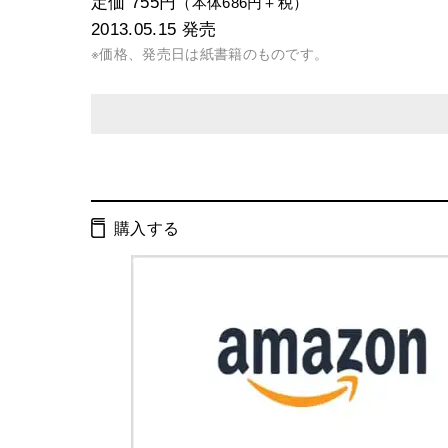
定価 755円
（本体686円＋税）
2013.05.15
発売
※価格、発売日は紙書籍のものです。
発行形態：
文庫
ページ数：
427ページ
購入する
ISBN：
9784344420175
Cコード：
0193
判型：
文庫判