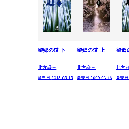
望郷の道 下
望郷の道 上
望郷
北方謙三
北方謙三
北方
発売日:
2013.05.15
発売日:
2009.03.16
発売日