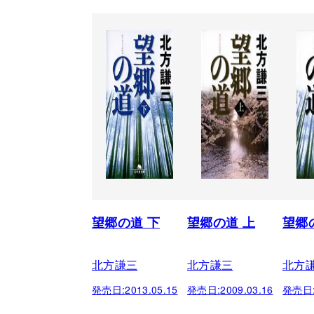
望郷の道 下
望郷の道 上
望郷
北方謙三
北方謙三
北方
発売日:
2013.05.15
発売日:
2009.03.16
発売日