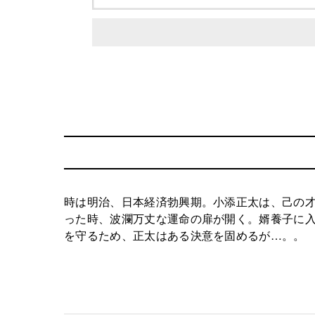
時は明治、日本経済勃興期。小添正太は、己の
った時、波瀾万丈な運命の扉が開く。婿養子に
を守るため、正太はある決意を固めるが…。。