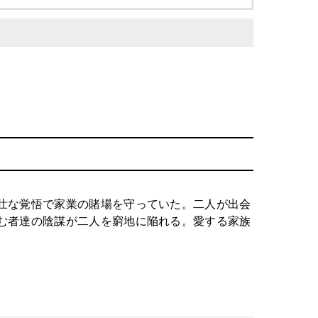
壮な覚悟で家業の賭場を守っていた。二人が出会
む者達の陰謀が二人を窮地に陥れる。愛する家族