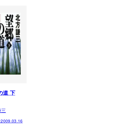
の道 下
謙三
:
2009.03.16