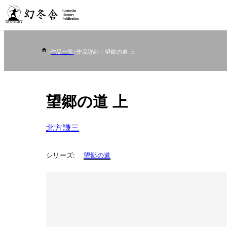
作品一覧
作品詳細：望郷の道 上
望郷の道 上
北方謙三
シリーズ:
望郷の道