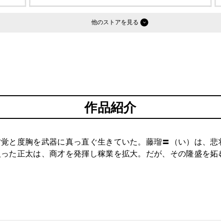
他のストア
作品紹介
才覚と度胸を武器に真っ直ぐ生きていた。藤瑠〓（い）は、悲
入った正太は、商才を発揮し稼業を拡大。だが、その隆盛を妬