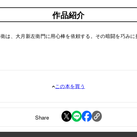
作品紹介
兵衛は、大月新左衛門に用心棒を依頼する。その暗闘を巧みに
この本を買う
Share