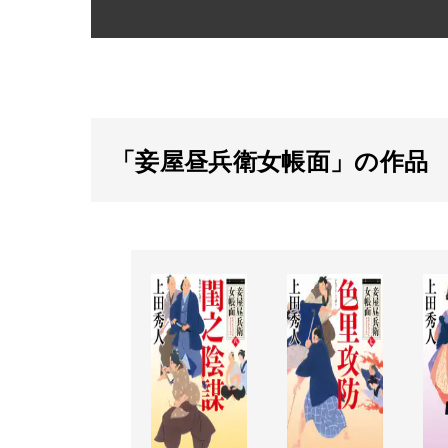
「妾屋昼兵衛女帳面」の作品