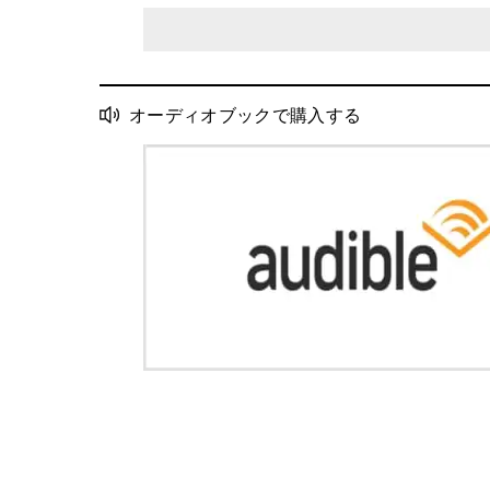
オーディオブックで購入する