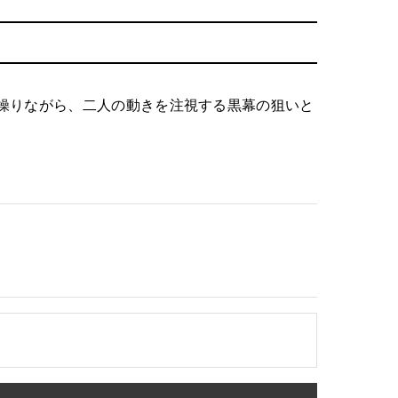
操りながら、二人の動きを注視する黒幕の狙いと