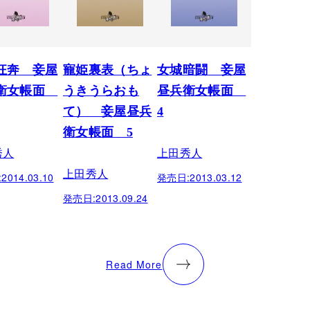
狂奔 妾屋
寵姫裏表（ちょ
女城暗闘 妾屋
衛女帳面
うきうらおも
昼兵衛女帳面
て） 妾屋昼兵
4
衛女帳面 5
秀人
上田秀人
上田秀人
:
2014.03.10
発売日:
2013.03.12
発売日:
2013.09.24
Read More