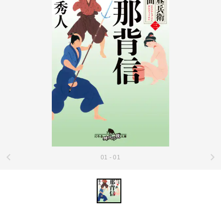
01 - 01