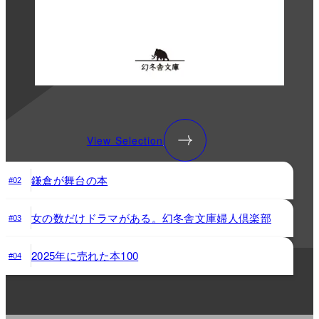
View Selection
鎌倉が舞台の本
#02
女の数だけドラマがある。幻冬舎文庫婦人倶楽部
#03
2025年に売れた本100
#04