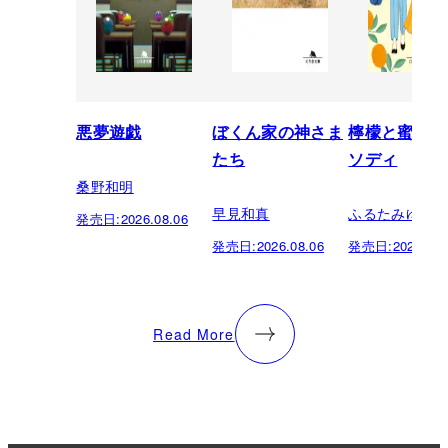
悪夢遊戯
ぼくん家の神さま
檸檬と蜜柑の
たち
ソディ
桑野和明
早見和真
ふるたみゆき
発売日:
2026.08.06
発売日:
2026.08.06
発売日:
2026.08.
Read More