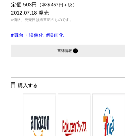
定価 503円
（本体457円＋税）
2012.07.18
発売
※価格、発売日は紙書籍のものです。
#舞台・映像化
#映画化
書誌情報
発行形態：
文庫
電子書籍
購入する
ページ数：
216ページ
ISBN：
9784344418936
Cコード：
0193
判型：
文庫判