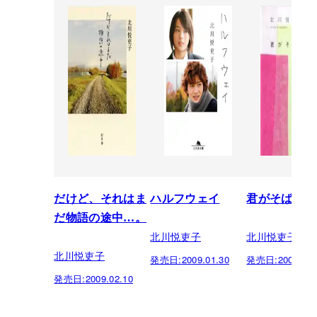
だけど、それはま
ハルフウェイ
君がそばにい
だ物語の途中…。
北川悦吏子
北川悦吏子
北川悦吏子
発売日:
2009.01.30
発売日:
2001.02.
発売日:
2009.02.10