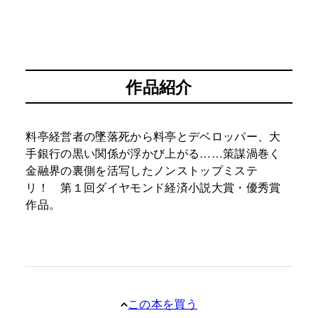
作品紹介
料亭経営者の墜落死から料亭とデベロッパー、大
手銀行の黒い関係が浮かび上がる……策謀渦巻く
金融界の裏側を活写したノンストップミステ
リ！ 第１回ダイヤモンド経済小説大賞・優秀賞
作品。
この本を買う