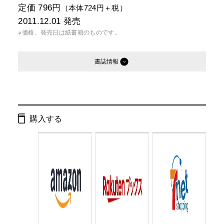
定価 796円
（本体724円＋税）
2011.12.01
発売
※価格、発売日は紙書籍のものです。
書誌情報
発行形態：
文庫
電子書籍
購入する
ページ数：
384ページ
ISBN：
9784344417748
Cコード：
0193
判型：
文庫判