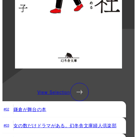
View Selection
鎌倉が舞台の本
#02
女の数だけドラマがある。幻冬舎文庫婦人倶楽部
#03