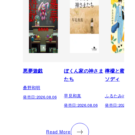
悪夢遊戯
ぼくん家の神さま
檸檬と蜜柑の
たち
ソディ
桑野和明
早見和真
ふるたみゆき
発売日:
2026.08.06
発売日:
2026.08.06
発売日:
2026.08.
Read More