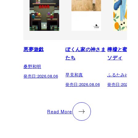
悪夢遊戯
ぼくん家の神さま
檸檬と蜜柑の
たち
ソディ
桑野和明
早見和真
ふるたみゆき
発売日:
2026.08.06
発売日:
2026.08.06
発売日:
2026.08.
Read More