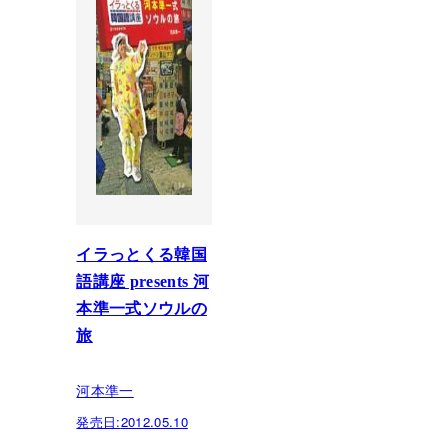
イラっとくる韓国
語講座 presents 河
本準一式ソウルの
旅
河本準一
発売日:
2012.05.10