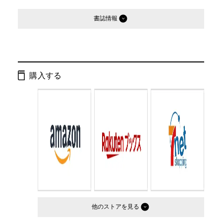
書誌情報
発行形態：
文庫
ページ数：
176ページ
購入する
ISBN：
9784344416727
Cコード：
0193
判型：
文庫判
他のストア