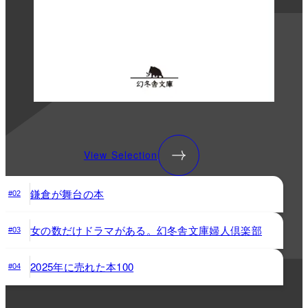
View Selection
鎌倉が舞台の本
#02
女の数だけドラマがある。幻冬舎文庫婦人倶楽部
#03
2025年に売れた本100
#04