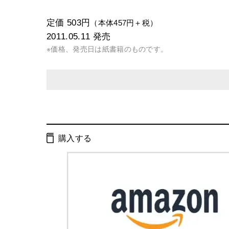
定価 503円
（本体457円＋税）
2011.05.11
発売
※価格、発売日は紙書籍のものです。
発行形態：
文庫
電子書籍
購入する
ページ数：
208ページ
ISBN：
9784344416680
Cコード：
0193
判型：
文庫判