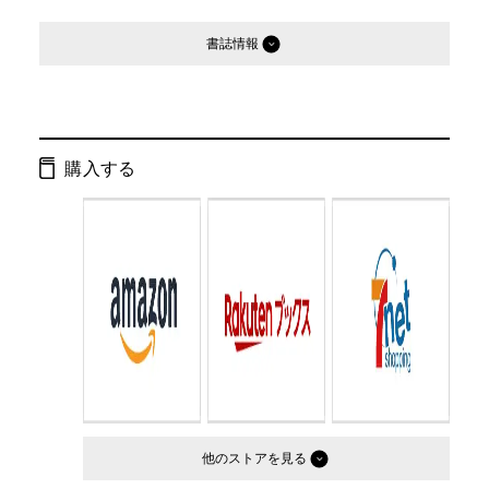
書誌情報
発行形態：
文庫
ページ数：
352ページ
購入する
ISBN：
9784344414310
Cコード：
0195
判型：
文庫判
他のストア