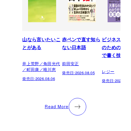
山なら言いたいこ
赤ペンで直す知ら
ビジネスパー
とがある
ない日本語
のための「芸
で書く技術
井上荒野／角田光代
前田安正
／町田康／唯川恵
レジー
発売日:
2026.08.05
発売日:
2026.08.06
発売日:
2026.07.
Read More