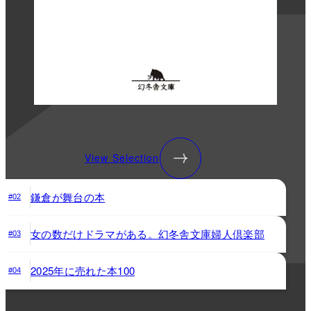
View Selection
鎌倉が舞台の本
#02
女の数だけドラマがある。幻冬舎文庫婦人倶楽部
#03
2025年に売れた本100
#04