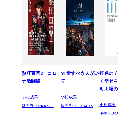
熱狂宣言2 コロ
M 愛すべき人がい
虹色のチョー
ナ激闘編
て
く幸せを実現
町工場の奇跡
小松成美
小松成美
小松成美
発売日:
2024.07.31
発売日:
2020.04.15
発売日:
2020.04.