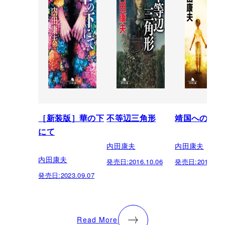
［新装版］華の下
不等辺三角形
靖国への帰還
にて
内田康夫
内田康夫
内田康夫
発売日:
2016.10.06
発売日:
2015.10.
発売日:
2023.09.07
Read More