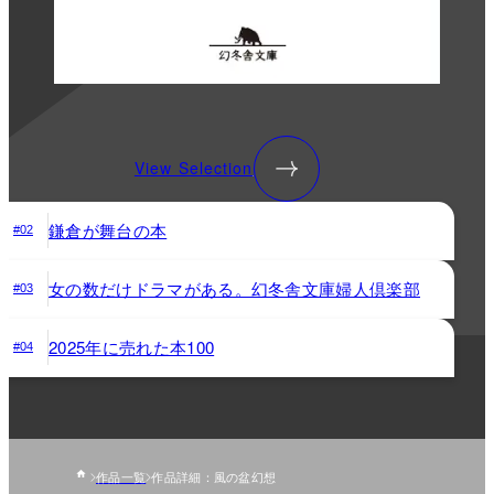
View Selection
鎌倉が舞台の本
#02
女の数だけドラマがある。幻冬舎文庫婦人倶楽部
#03
2025年に売れた本100
#04
作品一覧
作品詳細：風の盆幻想