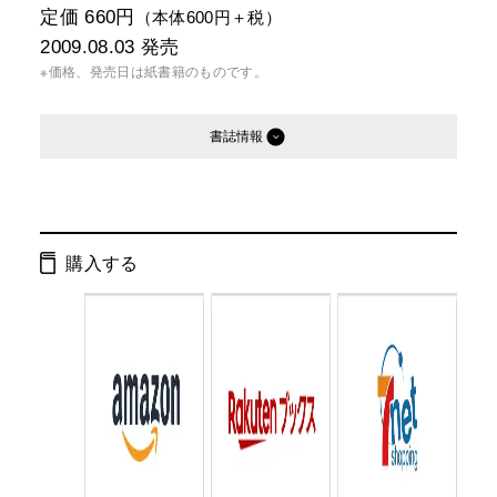
定価 660円
（本体600円＋税）
2009.08.03
発売
※価格、発売日は紙書籍のものです。
書誌情報
発行形態：
文庫
電子書籍
購入する
ページ数：
360ページ
ISBN：
9784344413368
Cコード：
0193
判型：
文庫判