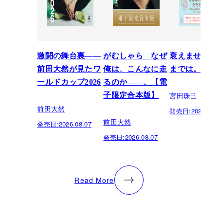
激闘の舞台裏――
がむしゃら なぜ
衰えません、
前田大然が見たワ
俺は、こんなに走
までは。
ールドカップ2026
るのか——。【電
宮田珠己
子限定合本版】
前田大然
発売日:
2026.07.
前田大然
発売日:
2026.08.07
発売日:
2026.08.07
Read More