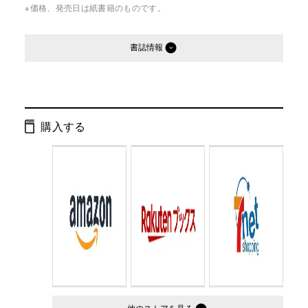
※価格、発売日は紙書籍のものです。
書誌情報
発行形態：
文庫
ページ数：
208ページ
購入する
ISBN：
9784344412927
Cコード：
0195
判型：
文庫判