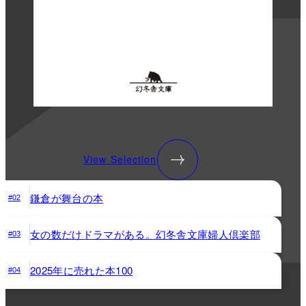
View Selection
鎌倉が舞台の本
#02
女の数だけドラマがある。幻冬舎文庫婦人倶楽部
#03
2025年に売れた本100
#04