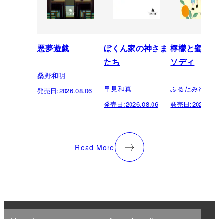
悪夢遊戯
ぼくん家の神さま
檸檬と蜜柑の
たち
ソディ
桑野和明
早見和真
ふるたみゆき
発売日:
2026.08.06
発売日:
2026.08.06
発売日:
2026.08.
Read More