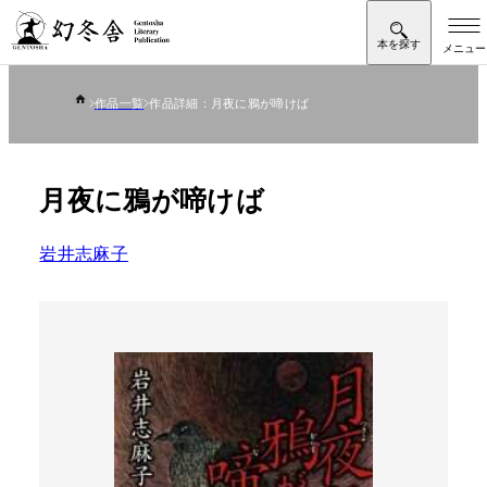
作品一覧
作品詳細：月夜に鴉が啼けば
月夜に鴉が啼けば
岩井志麻子