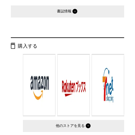
書誌情報
発行形態：
文庫
ページ数：
304ページ
購入する
ISBN：
9784344412842
Cコード：
0193
判型：
文庫判
他のストア