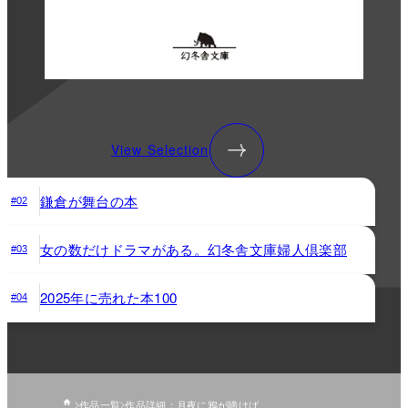
View Selection
鎌倉が舞台の本
#02
女の数だけドラマがある。幻冬舎文庫婦人倶楽部
#03
2025年に売れた本100
#04
作品一覧
作品詳細：月夜に鴉が啼けば