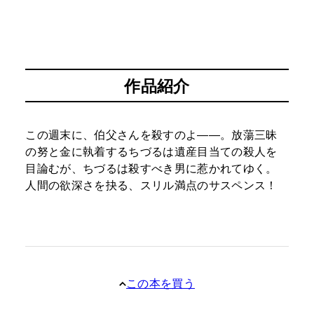
作品紹介
この週末に、伯父さんを殺すのよ――。放蕩三昧
の努と金に執着するちづるは遺産目当ての殺人を
目論むが、ちづるは殺すべき男に惹かれてゆく。
人間の欲深さを抉る、スリル満点のサスペンス！
この本を買う