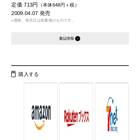
定価 713円
（本体648円＋税）
2009.04.07
発売
※価格、発売日は紙書籍のものです。
書誌情報
発行形態：
文庫
電子書籍
購入する
ページ数：
400ページ
ISBN：
9784344412811
Cコード：
0193
判型：
文庫判