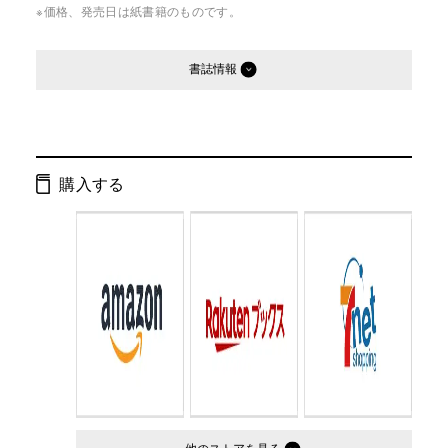
※価格、発売日は紙書籍のものです。
書誌情報
発行形態：
文庫
ページ数：
232ページ
購入する
ISBN：
9784344410619
Cコード：
0195
判型：
文庫判