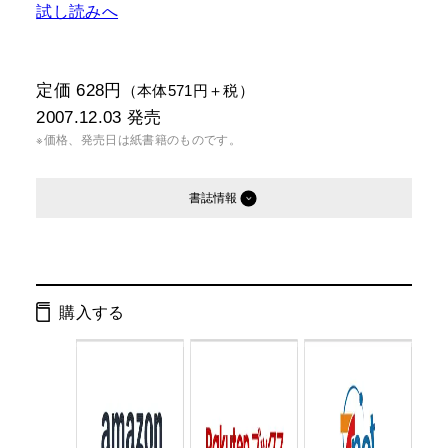
試し読みへ
定価 628円
（本体571円＋税）
2007.12.03
発売
※価格、発売日は紙書籍のものです。
書誌情報
発行形態：
文庫
電子書籍
購入する
ページ数：
308ページ
ISBN：
9784344410589
Cコード：
0193
判型：
文庫判