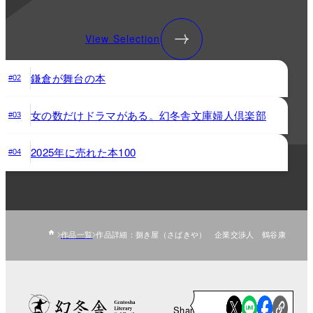
View Selection
鎌倉が舞台の本
#02
女の数だけドラマがある。幻冬舎文庫婦人倶楽部
#03
2025年に売れた本100
#04
作品一覧
作品詳細：捌き屋（さばきや） 企業交渉人 鶴谷康
Share