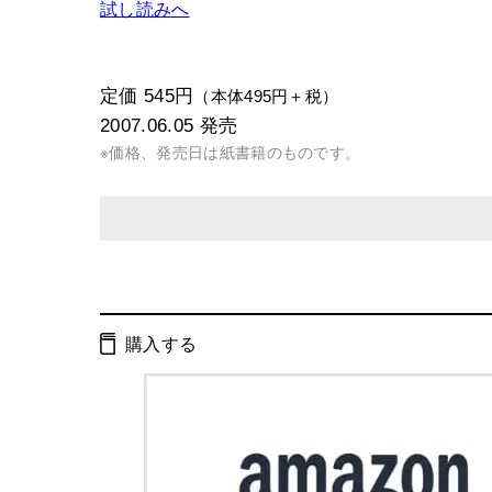
試し読みへ
定価 545円
（本体495円＋税）
2007.06.05
発売
※価格、発売日は紙書籍のものです。
発行形態：
文庫
電子書籍
購入する
ページ数：
184ページ
ISBN：
9784344409583
Cコード：
0193
判型：
文庫判