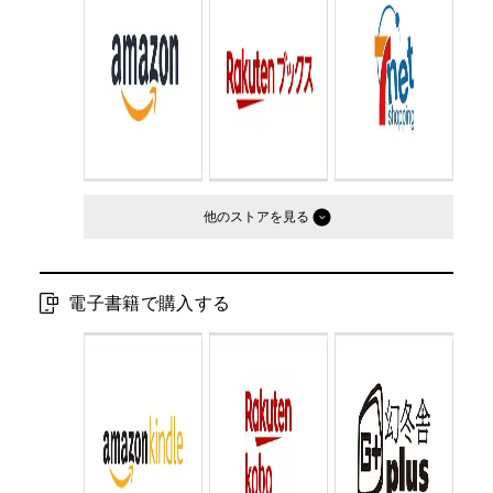
Cコード：
0193
判型：
文庫判
他のストア
電子書籍で購入する