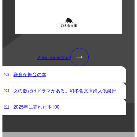
View Selection
鎌倉が舞台の本
#02
女の数だけドラマがある。幻冬舎文庫婦人倶楽部
#03
2025年に売れた本100
#04