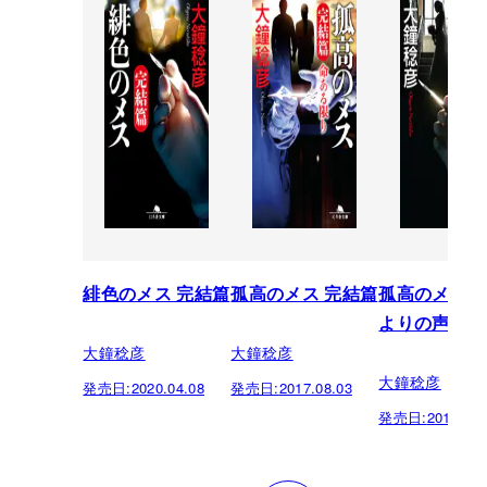
緋色のメス 完結篇
孤高のメス 完結篇
孤高のメス 
よりの声
大鐘稔彦
大鐘稔彦
大鐘稔彦
発売日:
2020.04.08
発売日:
2017.08.03
発売日:
2016.08.