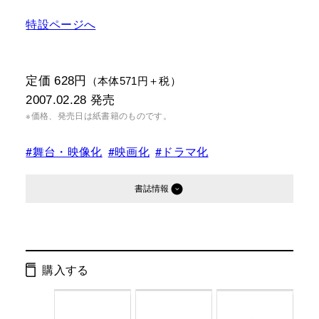
特設ページへ
定価 628円
（本体571円＋税）
2007.02.28
発売
※価格、発売日は紙書籍のものです。
#舞台・映像化
#映画化
#ドラマ化
書誌情報
発行形態：
文庫
電子書籍
購入する
ページ数：
336ページ
ISBN：
9784344409248