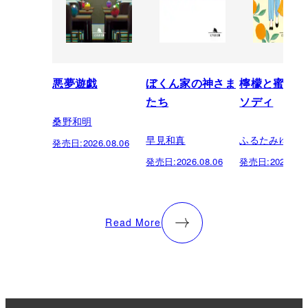
悪夢遊戯
ぼくん家の神さま
檸檬と蜜柑の
たち
ソディ
桑野和明
早見和真
ふるたみゆき
発売日:
2026.08.06
発売日:
2026.08.06
発売日:
2026.08.
Read More