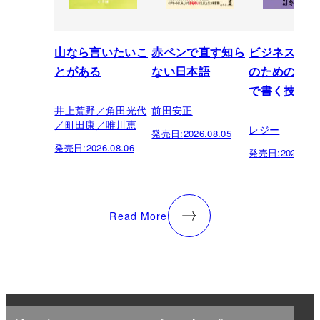
山なら言いたいこ
赤ペンで直す知ら
ビジネスパー
とがある
ない日本語
のための「芸
で書く技術
井上荒野／角田光代
前田安正
／町田康／唯川恵
レジー
発売日:
2026.08.05
発売日:
2026.08.06
発売日:
2026.07.
Read More