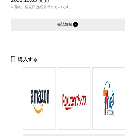
2006.10.03
発売
※価格、発売日は紙書籍のものです。
書誌情報
発行形態：
文庫
ページ数：
272ページ
購入する
ISBN：
9784344408463
Cコード：
0195
判型：
文庫判