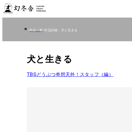
作品一覧
作品詳細：犬と生きる
犬と生きる
TBSどうぶつ奇想天外！スタッフ（編）