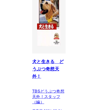
犬と生きる ど
うぶつ奇想天
外！
TBSどうぶつ奇想
天外！スタッフ
（編）