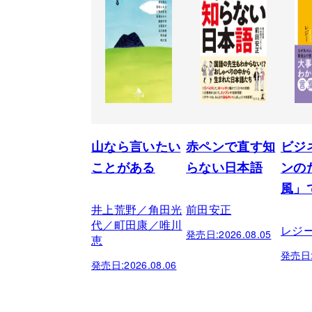
山なら言いたい
赤ペンで直す知
ビジ
ことがある
らない日本語
ンの
風」
井上荒野／角田光
前田安正
代／町田康／唯川
レジ
発売日:
2026.08.05
恵
発売日
発売日:
2026.08.06