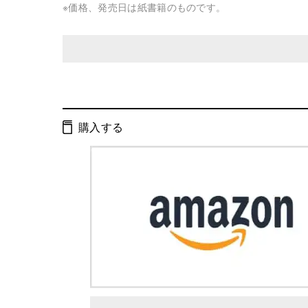
※価格、発売日は紙書籍のものです。
発行形態：
文庫
ページ数：
212ページ
購入する
ISBN：
9784344408067
Cコード：
0195
判型：
文庫判