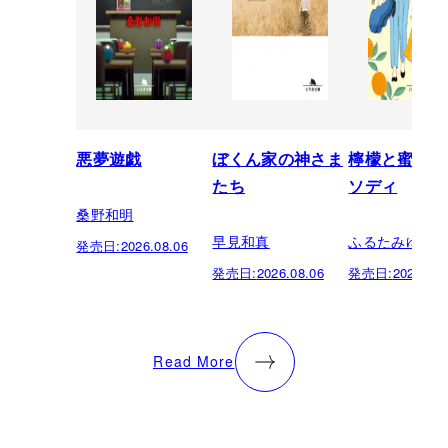
悪夢遊戯
ぼくん家の神さま
檸檬と蜜柑の
たち
ソディ
桑野和明
早見和真
ふるたみゆき
発売日:
2026.08.06
発売日:
2026.08.06
発売日:
2026.08.
Read More