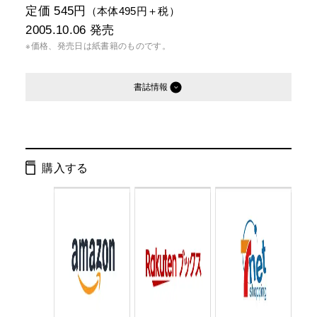
定価 545円
（本体495円＋税）
2005.10.06
発売
※価格、発売日は紙書籍のものです。
書誌情報
発行形態：
文庫
電子書籍
購入する
ページ数：
272ページ
ISBN：
9784344407206
Cコード：
0193
判型：
文庫判