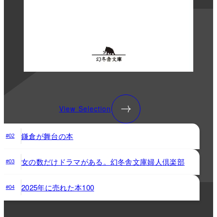
View Selection
鎌倉が舞台の本
#02
女の数だけドラマがある。幻冬舎文庫婦人倶楽部
#03
2025年に売れた本100
#04