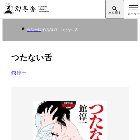
作品一覧
作品詳細：つたない舌
つたない舌
館淳一