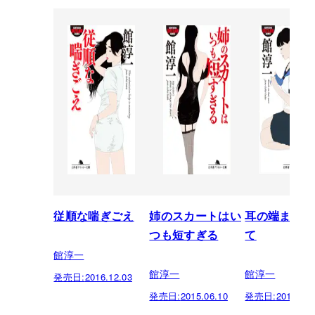
従順な喘ぎごえ
姉のスカートはい
耳の端まで赤
つも短すぎる
て
館淳一
館淳一
館淳一
発売日:
2016.12.03
発売日:
2015.06.10
発売日:
2014.06.